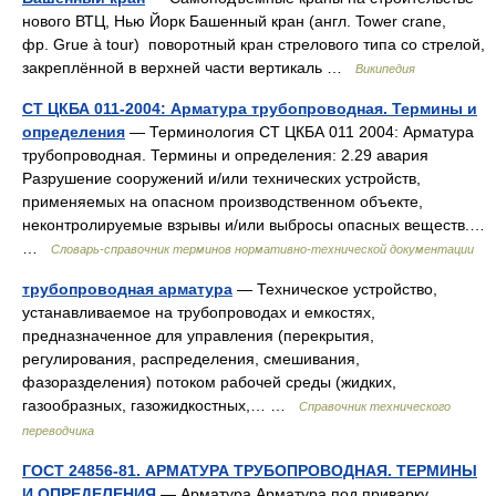
нового ВТЦ, Нью Йорк Башенный кран (англ. Tower crane,
фр. Grue à tour) поворотный кран стрелового типа со стрелой,
закреплённой в верхней части вертикаль …
Википедия
СТ ЦКБА 011-2004: Арматура трубопроводная. Термины и
определения
— Терминология СТ ЦКБА 011 2004: Арматура
трубопроводная. Термины и определения: 2.29 авария
Разрушение сооружений и/или технических устройств,
применяемых на опасном производственном объекте,
неконтролируемые взрывы и/или выбросы опасных веществ.…
…
Словарь-справочник терминов нормативно-технической документации
трубопроводная арматура
— Техническое устройство,
устанавливаемое на трубопроводах и емкостях,
предназначенное для управления (перекрытия,
регулирования, распределения, смешивания,
фазоразделения) потоком рабочей среды (жидких,
газообразных, газожидкостных,… …
Справочник технического
переводчика
ГОСТ 24856-81. АРМАТУРА ТРУБОПРОВОДНАЯ. ТЕРМИНЫ
И ОПРЕДЕЛЕНИЯ
— Арматура Арматура под приварку